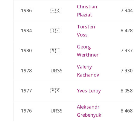
Christian
1986
🇫🇷
7 944
Plaziat
Torsten
1984
🇩🇪
8 428
Voss
Georg
1980
🇦🇹
7 937
Werthner
Valeriy
1978
URSS
7 930
Kachanov
1977
🇫🇷
Yves Leroy
8 058
Aleksandr
1976
URSS
8 468
Grebenyuk