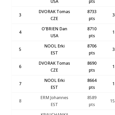
USA
pts
DVORAK Tomas
8733
3
3
CZE
pts
O’BRIEN Dan
8710
4
1
USA
pts
NOOL Erki
8706
5
3
EST
pts
DVORAK Tomas
8690
6
1
CZE
pts
NOOL Erki
8664
7
1
EST
pts
ERM Johannes
8589
8
15
EST
pts
KRAUCHANKA