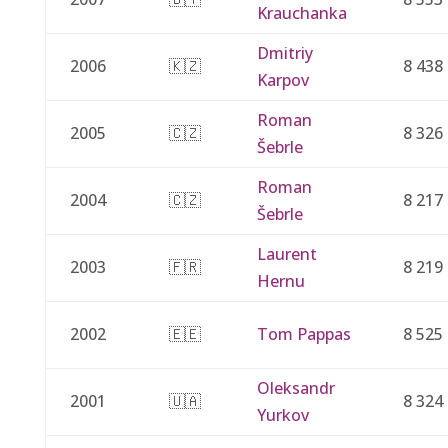
Krauchanka
Dmitriy
2006
🇰🇿
8 438
Karpov
Roman
2005
🇨🇿
8 326
Šebrle
Roman
2004
🇨🇿
8 217
Šebrle
Laurent
2003
🇫🇷
8 219
Hernu
2002
🇪🇪
Tom Pappas
8 525
Oleksandr
2001
🇺🇦
8 324
Yurkov