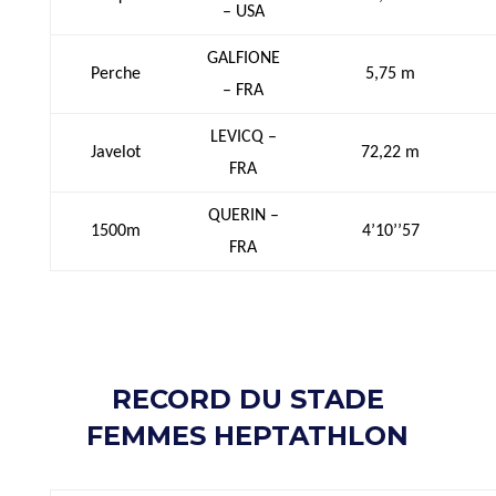
– USA
GALFIONE
Perche
5,75 m
– FRA
LEVICQ –
Javelot
72,22 m
FRA
QUERIN –
1500m
4’10’’57
FRA
RECORD DU STADE
FEMMES HEPTATHLON