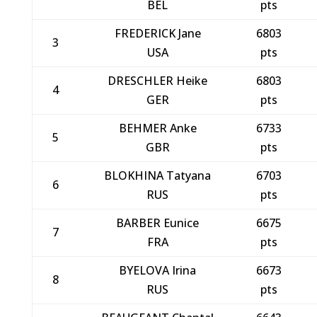
BEL
pts
FREDERICK Jane
6803
3
USA
pts
DRESCHLER Heike
6803
4
GER
pts
BEHMER Anke
6733
5
GBR
pts
BLOKHINA Tatyana
6703
6
RUS
pts
BARBER Eunice
6675
7
FRA
pts
BYELOVA Irina
6673
8
RUS
pts