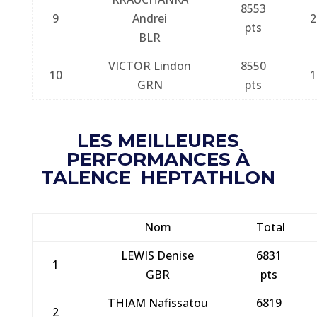
8553
9
Andrei
2
pts
BLR
VICTOR Lindon
8550
10
1
GRN
pts
LES MEILLEURES
PERFORMANCES À
TALENCE HEPTATHLON
Nom
Total
LEWIS Denise
6831
1
GBR
pts
THIAM Nafissatou
6819
2