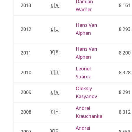
Damian
2013
🇨🇦
8 161
Warner
Hans Van
2012
🇧🇪
8 293
Alphen
Hans Van
2011
🇧🇪
8 200
Alphen
Leonel
2010
🇨🇺
8 328
Suárez
Oleksiy
2009
🇺🇦
8 291
Kasyanov
Andrei
2008
🇧🇾
8 312
Krauchanka
Andrei
2007
🇧🇾
8 553