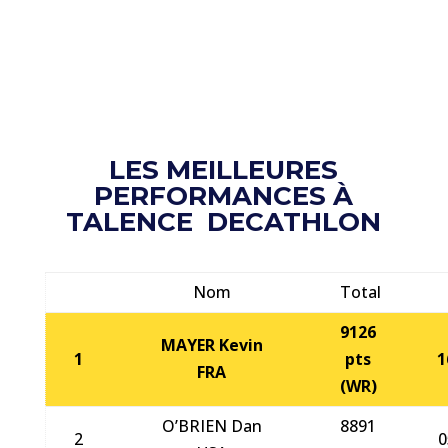
LES MEILLEURES
PERFORMANCES À
TALENCE DECATHLON
Nom
Total
9126
MAYER Kevin
1
pts
1
FRA
(WR)
O’BRIEN Dan
8891
2
0