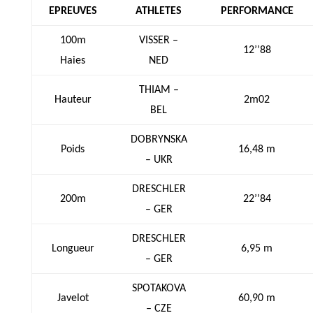
EPREUVES
ATHLETES
PERFORMANCE
100m
VISSER –
12’’88
Haies
NED
THIAM –
Hauteur
2m02
BEL
DOBRYNSKA
Poids
16,48 m
– UKR
DRESCHLER
200m
22’’84
– GER
DRESCHLER
Longueur
6,95 m
– GER
SPOTAKOVA
Javelot
60,90 m
– CZE