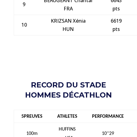
BEAUGEANT Chantal
6643
9
FRA
pts
KRIZSAN Xénia
6619
10
HUN
pts
RECORD DU STADE
HOMMES DÉCATHLON
5PREUVES
ATHLETES
PERFORMANCE
HUFFINS
100m
10’’29