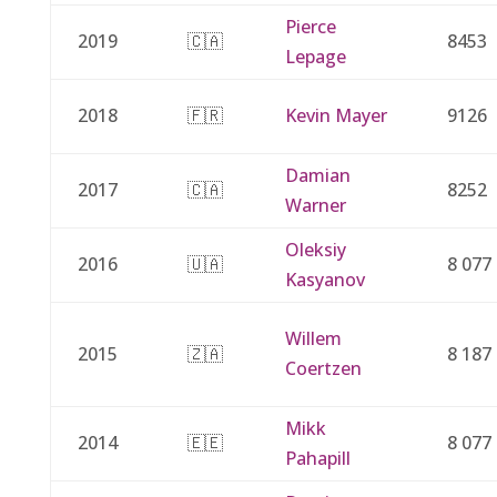
Pierce
2019
🇨🇦
8453
Lepage
2018
🇫🇷
Kevin Mayer
9126
Damian
2017
🇨🇦
8252
Warner
Oleksiy
2016
🇺🇦
8 077
Kasyanov
Willem
2015
🇿🇦
8 187
Coertzen
Mikk
2014
🇪🇪
8 077
Pahapill