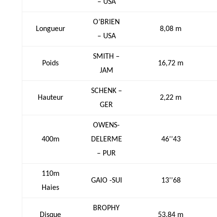
– USA
O’BRIEN
Longueur
8,08 m
– USA
SMITH –
Poids
16,72 m
JAM
SCHENK –
Hauteur
2,22 m
GER
OWENS-
400m
DELERME
46’’43
– PUR
110m
GAIO -SUI
13’’68
Haies
BROPHY
Disque
53,84 m