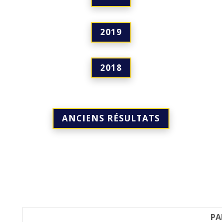
2019
2018
ANCIENS RÉSULTATS
PA