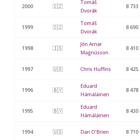
Tomáš
2000
🇨🇿
8 733
Dvorák
Tomáš
1999
🇨🇿
8 690
Dvorák
Jón Arnar
1998
🇮🇸
8 410
Magnússon
1997
🇺🇸
Chris Huffins
8 425
Eduard
1996
🇧🇾
8 478
Hämäläinen
Eduard
1995
🇧🇾
8 430
Hämäläinen
1994
🇺🇸
Dan O’Brien
8 710