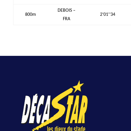
DEBOIS –
800m
2’01’’34
FRA