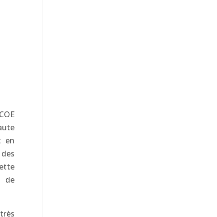
 COE
aute
t en
 des
ette
l de
très