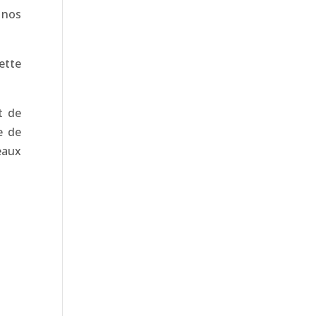
 nos
ette
t de
e de
eaux