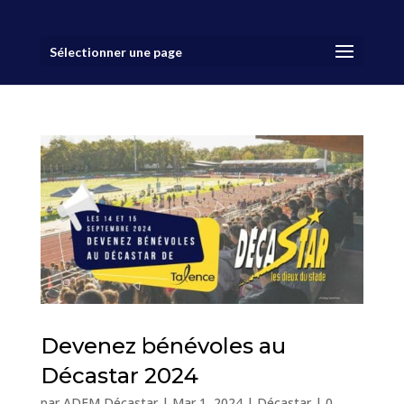
Sélectionner une page
Devenez bénévoles au
Décastar 2024
par
ADEM Décastar
|
Mar 1, 2024
|
Décastar
|
0